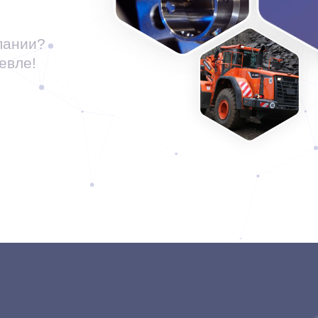
пании?
евле!