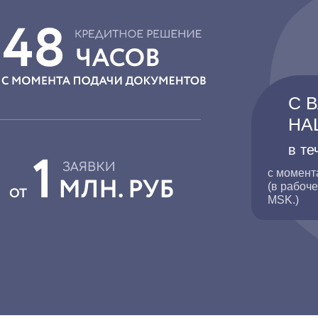
С 
НА
в те
с момент
(в рабоче
MSK.)